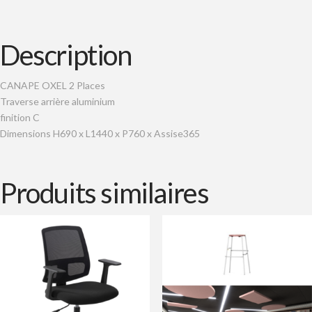
Description
CANAPE OXEL 2 Places
Traverse arrière aluminium
finition C
Dimensions H690 x L1440 x P760 x Assise365
Produits similaires