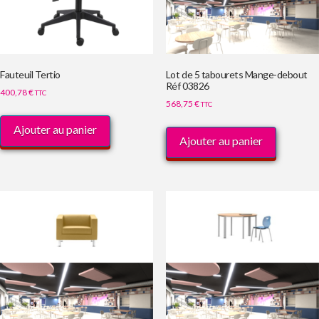
Fauteuil Tertio
Lot de 5 tabourets Mange-debout
Réf 03826
400,78
€
TTC
568,75
€
TTC
Ajouter au panier
Ajouter au panier