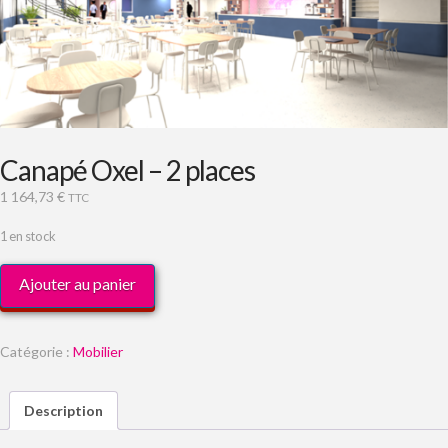
Canapé Oxel – 2 places
1 164,73
€
TTC
1 en stock
quantité
Ajouter au panier
de
Canapé
Oxel
Catégorie :
Mobilier
-
2
Description
places