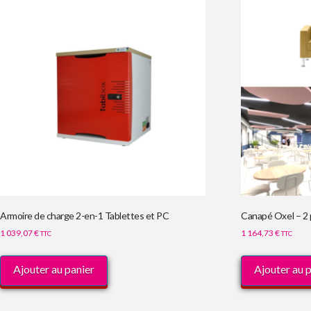
Armoire de charge 2-en-1 Tablettes et PC
Canapé Oxel – 2 
1 039,07
€
1 164,73
€
TTC
TTC
Ajouter au panier
Ajouter au 