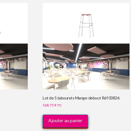
Lot de 5 tabourets Mange-debout Réf 03826
568,75
€
TTC
Ajouter au panier