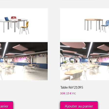
Table Réf 21095
309,15
€
TTC
panier
Ajouter au panier