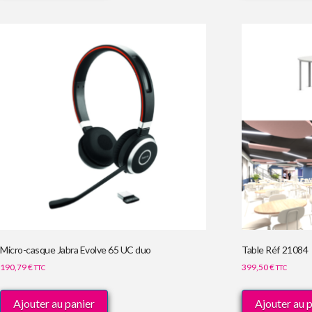
Micro-casque Jabra Evolve 65 UC duo
Table Réf 21084
190,79
€
399,50
€
TTC
TTC
Ajouter au panier
Ajouter au 