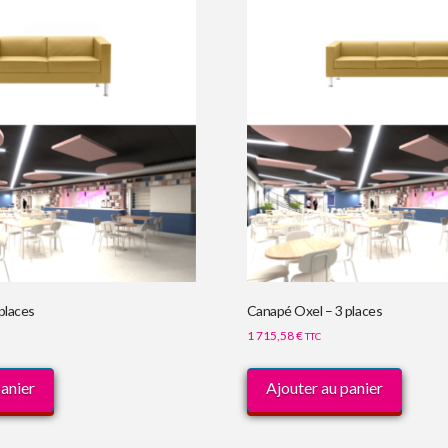
places
Canapé Oxel – 3 places
1 715,58
€
TTC
panier
Ajouter au panier