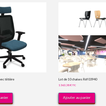
vec têtière
Lot de 10 chaises Réf 03940
1 363,38
€
TTC
panier
Ajouter au panier