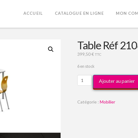
ACCUEIL
CATALOGUE EN LIGNE
MON COM
Table Réf 21
399,50
€
TTC
6 en stock
quantité
Ajouter au panier
de
Table
Réf
Catégorie :
Mobilier
21084